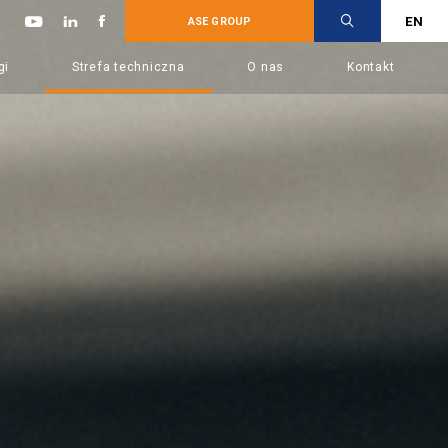
EN
ASE GROUP
gi
Strefa techniczna
O nas
Kontakt