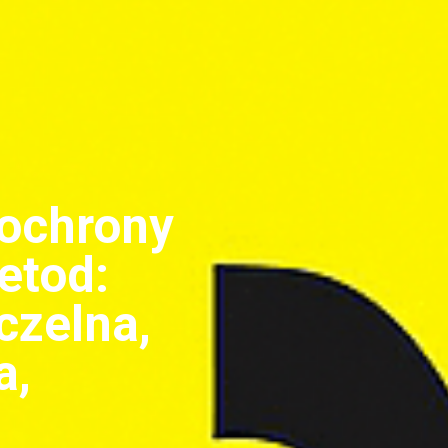
 ochrony
etod:
czelna,
a,