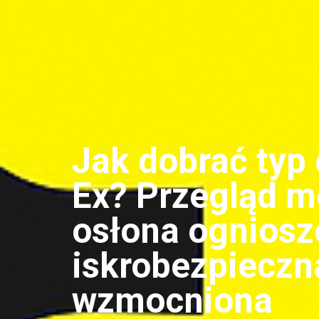
Jak dobrać typ
Ex? Przegląd m
osłona ogniosz
iskrobezpieczn
wzmocniona