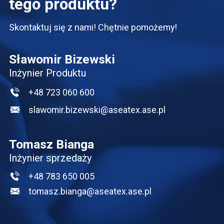
tego produktu?
Skontaktuj się z nami! Chętnie pomożemy!
Sławomir Bizewski
Inżynier Produktu
+48 723 060 600
slawomir.bizewski@aseatex.ase.pl
Tomasz Bianga
Inżynier sprzedaży
+48 783 650 005
tomasz.bianga@aseatex.ase.pl