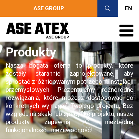
ASE GROUP
EN
Produkty
Nasza bogata oferta to produkty, które
zostały starannie zaprojektowane, aby
sprostać zróżnicowanym potrzebom instalacji
przemysłowych. Prezentujemy różnorodne
rozwiązania, które możesz dostosować do
konkretnych wymagań Twojego projektu. Bez
względu na skalę lub specyfikę projektu, nasze
produkty zapewnią Ci niezbędną
funkcjonalność i niezawodność!