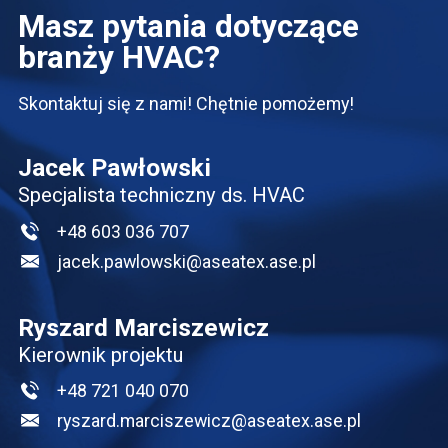
Masz pytania dotyczące
branży HVAC?
Skontaktuj się z nami! Chętnie pomożemy!
Jacek Pawłowski
Specjalista techniczny ds. HVAC
+48 603 036 707
jacek.pawlowski@aseatex.ase.pl
Ryszard Marciszewicz
Kierownik projektu
+48 721 040 070
ryszard.marciszewicz@aseatex.ase.pl