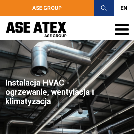
ASE GROUP
EN
Instalacja HVAC -
ogrzewanie, wentylacja i
klimatyzacja