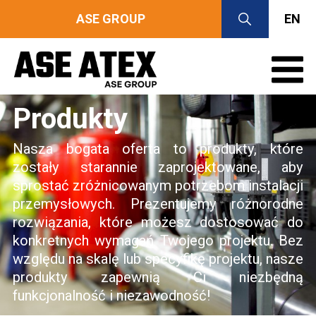
ASE GROUP
EN
Produkty
Nasza bogata oferta to produkty, które
zostały starannie zaprojektowane, aby
sprostać zróżnicowanym potrzebom instalacji
przemysłowych. Prezentujemy różnorodne
rozwiązania, które możesz dostosować do
konkretnych wymagań Twojego projektu. Bez
względu na skalę lub specyfikę projektu, nasze
produkty zapewnią Ci niezbędną
funkcjonalność i niezawodność!