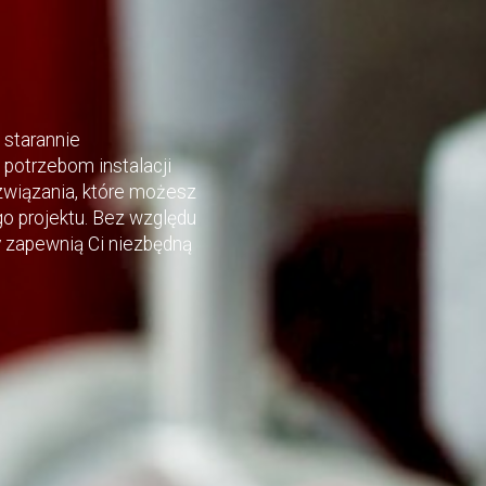
 starannie
potrzebom instalacji
wiązania, które możesz
 projektu. Bez względu
ty zapewnią Ci niezbędną