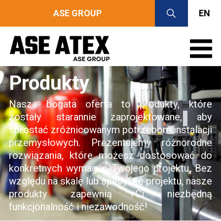
ASE GROUP
EN
Produkty
Nasza bogata oferta to produkty, które
zostały starannie zaprojektowane, aby
sprostać zróżnicowanym potrzebom instalacji
przemysłowych. Prezentujemy różnorodne
rozwiązania, które możesz dostosować do
konkretnych wymagań Twojego projektu. Bez
względu na skalę lub specyfikę projektu, nasze
produkty zapewnią Ci niezbędną
funkcjonalność i niezawodność!