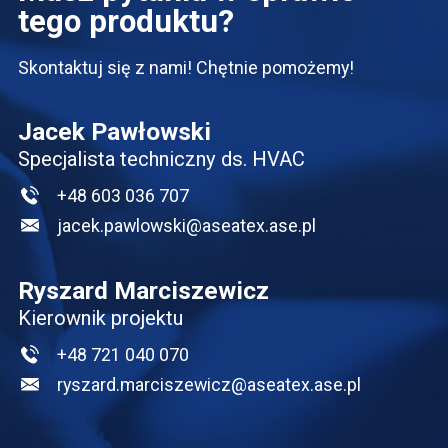
tego produktu?
Skontaktuj się z nami! Chętnie pomożemy!
Jacek Pawłowski
Specjalista techniczny ds. HVAC
+48 603 036 707
jacek.pawlowski@aseatex.ase.pl
Ryszard Marciszewicz
Kierownik projektu
+48 721 040 070
ryszard.marciszewicz@aseatex.ase.pl