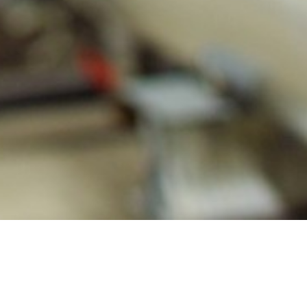
KA W WYKONANIU PRZECIWWYBUCHOWYM
onaniu Ex