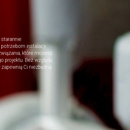
 starannie
potrzebom instalacji
wiązania, które możesz
 projektu. Bez względu
ty zapewnią Ci niezbędną