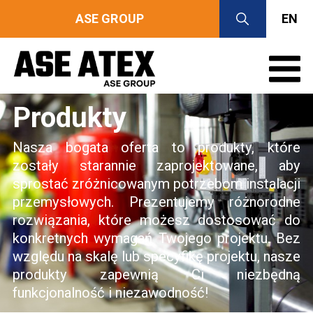
ASE GROUP
EN
Produkty
Nasza bogata oferta to produkty, które
zostały starannie zaprojektowane, aby
sprostać zróżnicowanym potrzebom instalacji
przemysłowych. Prezentujemy różnorodne
rozwiązania, które możesz dostosować do
konkretnych wymagań Twojego projektu. Bez
względu na skalę lub specyfikę projektu, nasze
produkty zapewnią Ci niezbędną
funkcjonalność i niezawodność!