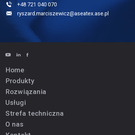
+48 721 040 070
ryszard.marciszewicz@aseatex.ase.pl
Home
Produkty
Rozwiązania
Usługi
Strefa techniczna
O nas
Kontakt