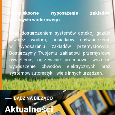
Kompleksowe wyposażenie zakładów
przemysłu wodorowego
Poza dostarczeniem systemów detekcji gazów,
również wodoru, posiadamy doświadczenie
w wyposażaniu zakładów przemysłowych.
Dostarczymy Twojemu zakładowi przemysłowe
oświetlenie, ogrzewanie procesowe, wszelkie
wyposażenie obwodów elektrycznych oraz
systemów automatyki i wiele innych urządzeń.
BĄDŹ NA BIEŻĄCO
Aktualności