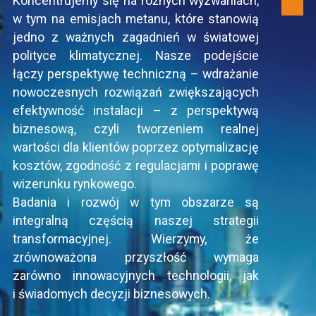
Koncentrujemy się na różnych wyzwaniach,
w tym na emisjach metanu, które stanowią
jedno z ważnych zagadnień w światowej
polityce klimatycznej. Nasze podejście
łączy perspektywę techniczną – wdrażanie
nowoczesnych rozwiązań zwiększających
efektywność instalacji – z perspektywą
biznesową, czyli tworzeniem realnej
wartości dla klientów poprzez optymalizację
kosztów, zgodność z regulacjami i poprawę
wizerunku rynkowego.
Badania i rozwój w tym obszarze są
integralną częścią naszej strategii
transformacyjnej. Wierzymy, że
zrównoważona przyszłość wymaga
zarówno innowacyjnych technologii, jak
i świadomych decyzji biznesowych.