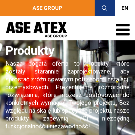
ASE GROUP
EN
Produkty
Nasza bogata oferta to produkty, które
zostały starannie zaprojektowane, aby
sprostać zróżnicowanym potrzebom instalacji
przemysłowych. Prezentujemy różnorodne
rozwiązania, które możesz dostosować do
konkretnych wymagań Twojego projektu. Bez
względu na skalę lub specyfikę projektu, nasze
produkty zapewnią Ci niezbędną
funkcjonalność i niezawodność!