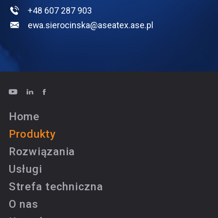
+48 607 287 903
ewa.sierocinska@aseatex.ase.pl
Home
Produkty
Rozwiązania
Usługi
Strefa techniczna
O nas