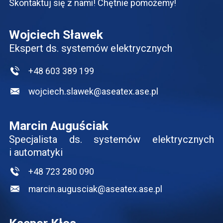
Skontaktuj się z nami! Chętnie pomożemy!
Wojciech Sławek
Ekspert ds. systemów elektrycznych
+48 603 389 199
wojciech.slawek@aseatex.ase.pl
Marcin Auguściak
Specjalista ds. systemów elektrycznych
i automatyki
+48 723 280 090
marcin.augusciak@aseatex.ase.pl