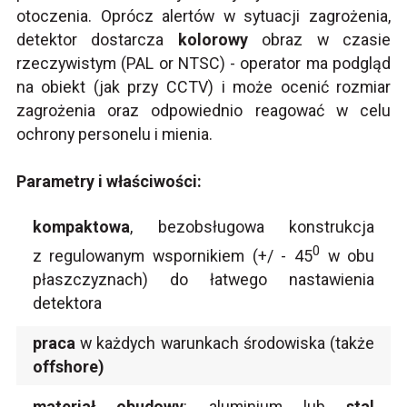
otoczenia. Oprócz alertów w sytuacji zagrożenia,
detektor dostarcza
kolorowy
obraz w czasie
rzeczywistym (PAL or NTSC) - operator ma podgląd
na obiekt (jak przy CCTV) i może ocenić rozmiar
zagrożenia oraz odpowiednio reagować w celu
ochrony personelu i mienia.
Parametry i właściwości:
kompaktowa
, bezobsługowa konstrukcja
0
z regulowanym wspornikiem (+/ - 45
w obu
płaszczyznach) do łatwego nastawienia
detektora
praca
w każdych warunkach środowiska (także
offshore)
materiał obudowy
: aluminium lub
stal