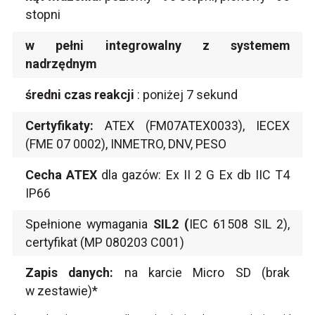
stopni
w pełni integrowalny z systemem
nadrzędnym
średni czas reakcji
: poniżej 7 sekund
Certyfikaty:
ATEX (FM07ATEX0033), IECEX
(FME 07 0002), INMETRO, DNV, PESO
Cecha ATEX
dla gazów: Ex II 2 G Ex db IIC T4
IP66
Spełnione wymagania
SIL2 (
IEC 61508 SIL 2),
certyfikat (MP 080203 C001)
Zapis danych:
na karcie Micro SD (brak
w zestawie)*