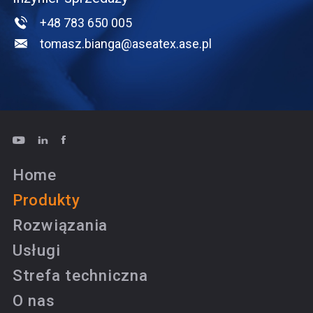
+48 783 650 005
tomasz.bianga@aseatex.ase.pl
Home
Produkty
Rozwiązania
Usługi
Strefa techniczna
O nas