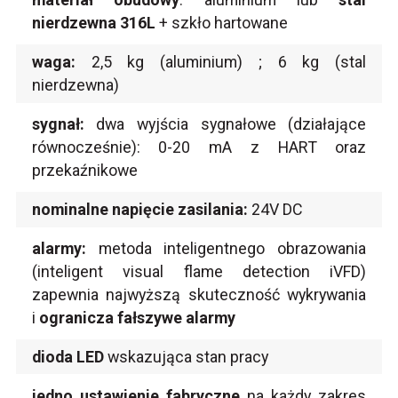
nierdzewna 316L
+ szkło hartowane
waga:
2,5 kg (aluminium) ; 6 kg (stal
nierdzewna)
sygnał:
dwa wyjścia sygnałowe (działające
równocześnie): 0-20 mA z HART oraz
przekaźnikowe
nominalne napięcie zasilania:
24V DC
alarmy:
metoda inteligentnego obrazowania
(inteligent visual flame detection iVFD)
zapewnia najwyższą skuteczność wykrywania
i
ogranicza fałszywe alarmy
dioda LED
wskazująca stan pracy
jedno ustawienie fabryczne
na każdy zakres