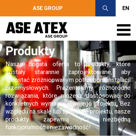
ASE GROUP
EN
Produkty
Nasza bogata oferta to produkty, które
zostały starannie zaprojektowane, aby
sprostać zróżnicowanym potrzebom instalacji
przemysłowych. Prezentujemy różnorodne
rozwiązania, które możesz dostosować do
konkretnych wymagań Twojego projektu. Bez
względu na skalę lub specyfikę projektu, nasze
produkty zapewnią Ci niezbędną
funkcjonalność i niezawodność!