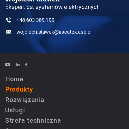
Ekspert ds. systemów elektrycznych
+48 603 389 199
wojciech.slawek@aseatex.ase.pl
Home
Produkty
Rozwiązania
Usługi
Strefa techniczna