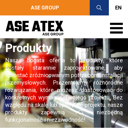
ASE GROUP
EN
Produkty
Nasza bogata oferta to produkty, które
zostały starannie zaprojektowane, aby
sprostać zróżnicowanym potrzebom instalacji
przemysłowych. Prezentujemy różnorodne
rozwiązania, które możesz dostosować do
konkretnych wymagań Twojego projektu. Bez
względu na skalę lub specyfikę projektu, nasze
produkty zapewnią Ci niezbędną
funkcjonalność i niezawodność!