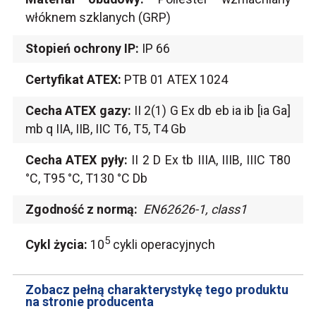
włóknem szklanych (GRP)
Stopień ochrony IP:
IP 66
Certyfikat ATEX:
PTB 01 ATEX 1024
Cecha ATEX gazy:
II 2(1) G Ex db eb ia ib [ia Ga]
mb q IIA, IIB, IIC T6, T5, T4 Gb
Cecha ATEX pyły:
II 2 D Ex tb IIIA, IIIB, IIIC T80
°C, T95 °C, T130 °C Db
Zgodność z normą:
EN62626-1, class1
5
Cykl życia:
10
cykli operacyjnych
Zobacz pełną charakterystykę tego produktu
na stronie producenta