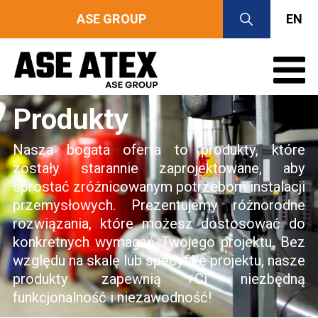
ASE GROUP
EN
Produkty
Nasza bogata oferta to produkty, które
zostały starannie zaprojektowane, aby
sprostać zróżnicowanym potrzebom instalacji
przemysłowych. Prezentujemy różnorodne
rozwiązania, które możesz dostosować do
konkretnych wymagań Twojego projektu. Bez
względu na skalę lub specyfikę projektu, nasze
produkty zapewnią Ci niezbędną
funkcjonalność i niezawodność!