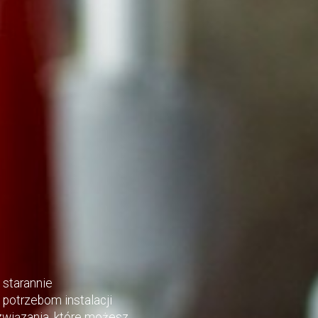
 starannie
potrzebom instalacji
wiązania, które możesz