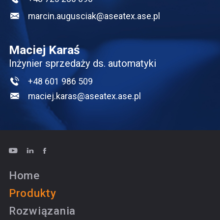
marcin.augusciak@aseatex.ase.pl
Maciej Karaś
Inżynier sprzedaży ds. automatyki
+48 601 986 509
maciej.karas@aseatex.ase.pl
Home
Produkty
Rozwiązania