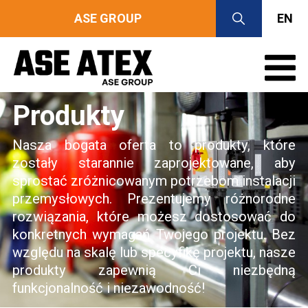
ASE GROUP
EN
Produkty
Nasza bogata oferta to produkty, które
zostały starannie zaprojektowane, aby
sprostać zróżnicowanym potrzebom instalacji
przemysłowych. Prezentujemy różnorodne
rozwiązania, które możesz dostosować do
konkretnych wymagań Twojego projektu. Bez
względu na skalę lub specyfikę projektu, nasze
produkty zapewnią Ci niezbędną
funkcjonalność i niezawodność!