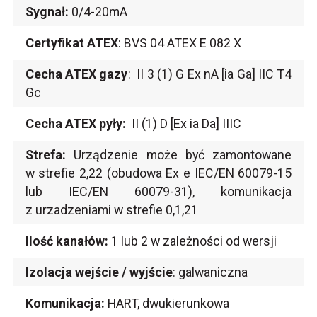
Sygnał:
0/4-20mA
Certyfikat ATEX
: BVS 04 ATEX E 082 X
Cecha ATEX gazy
: II 3 (1) G Ex nA [ia Ga] IIC T4
Gc
Cecha ATEX pyły:
II (1) D [Ex ia Da] IIIC
Strefa:
Urządzenie może być zamontowane
w strefie 2,22 (obudowa Ex e IEC/EN 60079-15
lub IEC/EN 60079-31), komunikacja
z urzadzeniami w strefie 0,1,21
Ilość kanałów:
1 lub 2 w zależności od wersji
Izolacja wejście / wyjście
: galwaniczna
Komunikacja:
HART, dwukierunkowa