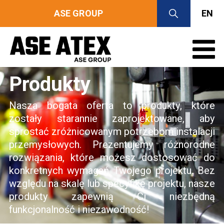
ASE GROUP
EN
Produkty
Nasza bogata oferta to produkty, które
zostały starannie zaprojektowane, aby
sprostać zróżnicowanym potrzebom instalacji
przemysłowych. Prezentujemy różnorodne
rozwiązania, które możesz dostosować do
konkretnych wymagań Twojego projektu. Bez
względu na skalę lub specyfikę projektu, nasze
produkty zapewnią Ci niezbędną
funkcjonalność i niezawodność!