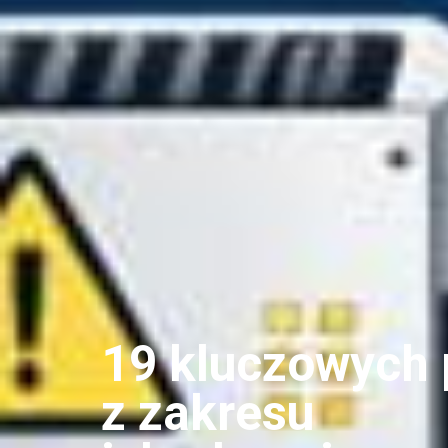
19 kluczowych 
z zakresu