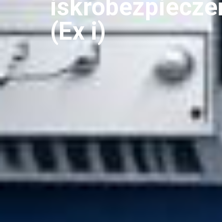
iskrobezpiecze
(Ex i)