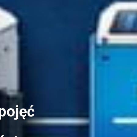
pojęć