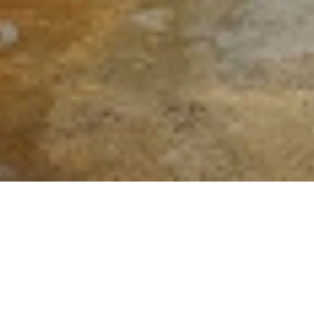
 izolacja termiczna system
ktywności procesów technologicznych jest odpowiednia izolacj