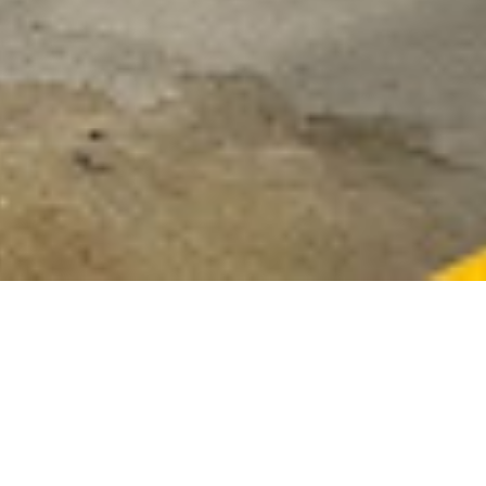
ów grzewczych?
a termiczna poszczególnych