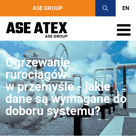
ASE GROUP
EN
Ogrzewanie
rurociągów
w przemyśle - jakie
dane są wymagane do
doboru systemu?