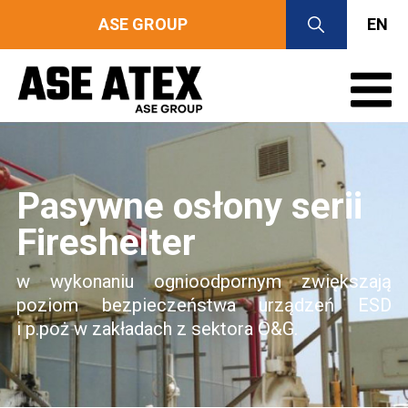
ASE GROUP
EN
Pasywne osłony serii
Fireshelter
w wykonaniu ognioodpornym zwiększają
poziom bezpieczeństwa urządzeń ESD
i p.poż w zakładach z sektora O&G.