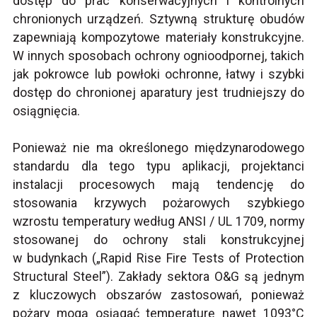
dostęp do prac konserwacyjnych i kontrolnych
chronionych urządzeń. Sztywną strukturę obudów
zapewniają kompozytowe materiały konstrukcyjne.
W innych sposobach ochrony ognioodpornej, takich
jak pokrowce lub powłoki ochronne, łatwy i szybki
dostęp do chronionej aparatury jest trudniejszy do
osiągnięcia.
Ponieważ nie ma określonego międzynarodowego
standardu dla tego typu aplikacji, projektanci
instalacji procesowych mają tendencję do
stosowania krzywych pożarowych szybkiego
wzrostu temperatury według ANSI / UL 1709, normy
stosowanej do ochrony stali konstrukcyjnej
w budynkach („Rapid Rise Fire Tests of Protection
Structural Steel”). Zakłady sektora O&G są jednym
z kluczowych obszarów zastosowań, ponieważ
pożary mogą osiągać temperaturę nawet 1093°C