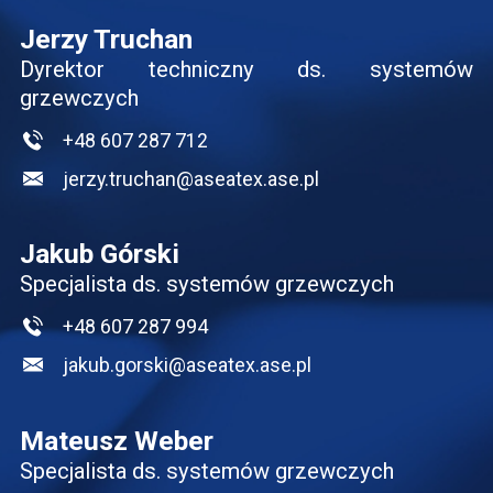
Jerzy Truchan
Dyrektor techniczny ds. systemów
grzewczych
+48 607 287 712
jerzy.truchan@aseatex.ase.pl
Jakub Górski
Specjalista ds. systemów grzewczych
+48 607 287 994
jakub.gorski@aseatex.ase.pl
Mateusz Weber
Specjalista ds. systemów grzewczych