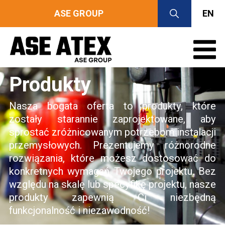
ASE GROUP
EN
Produkty
Nasza bogata oferta to produkty, które
zostały starannie zaprojektowane, aby
sprostać zróżnicowanym potrzebom instalacji
przemysłowych. Prezentujemy różnorodne
rozwiązania, które możesz dostosować do
konkretnych wymagań Twojego projektu. Bez
względu na skalę lub specyfikę projektu, nasze
produkty zapewnią Ci niezbędną
funkcjonalność i niezawodność!