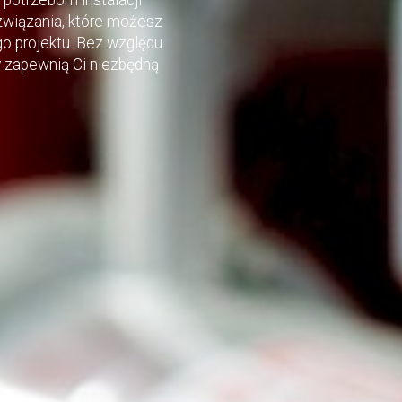
wiązania, które możesz
 projektu. Bez względu
ty zapewnią Ci niezbędną