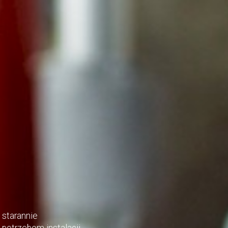
 starannie
potrzebom instalacji