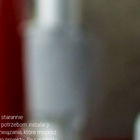
 starannie
potrzebom instalacji
wiązania, które możesz
 projektu. Bez względu