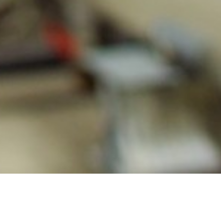
KONANIU EX
URZĄDZENIA SYGNALIZACYJNE
AKUSTYCZNE