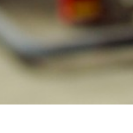
PRODUKTY
ELEKTRYCZNE URZĄDZENIA W WY