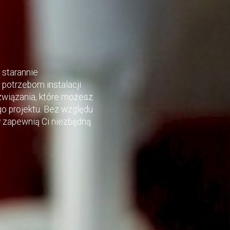
 starannie
potrzebom instalacji
wiązania, które możesz
 projektu. Bez względu
ty zapewnią Ci niezbędną