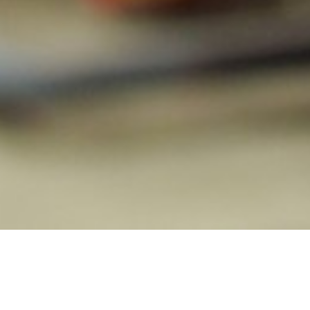
PRODUKTY
ELEKTRYCZNE URZĄDZENIA W WY
Oprawa ewakuacyjn