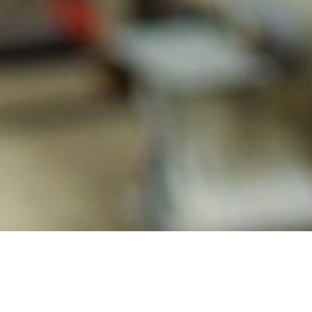
KONANIU EX
OPRAWY OŚWIETLENIOWE PRZECIWWYBUCHOWE EX
OP
a z serii