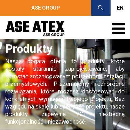
ASE GROUP
EN
Produkty
Nasza bogata oferta to produkty, które
zostały starannie zaprojektowane, aby
sprostać zróżnicowanym potrzebom instalacji
przemysłowych. Prezentujemy różnorodne
rozwiązania, które możesz dostosować do
konkretnych wymagań Twojego projektu. Bez
względu na skalę lub specyfikę projektu, nasze
produkty zapewnią Ci niezbędną
funkcjonalność i niezawodność!