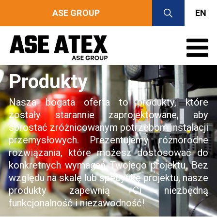
ASE GROUP
EN
Produkty
Nasza bogata oferta to produkty, które
zostały starannie zaprojektowane, aby
sprostać zróżnicowanym potrzebom instalacji
przemysłowych. Prezentujemy różnorodne
rozwiązania, które możesz dostosować do
konkretnych wymagań Twojego projektu. Bez
względu na skalę lub specyfikę projektu, nasze
produkty zapewnią Ci niezbędną
funkcjonalność i niezawodność!