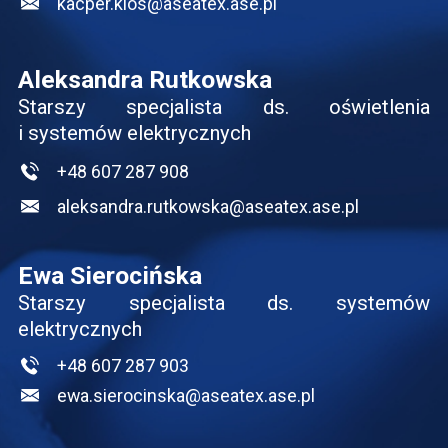
kacper.klos@aseatex.ase.pl
Aleksandra Rutkowska
Starszy specjalista ds. oświetlenia
i systemów elektrycznych
+48 607 287 908
aleksandra.rutkowska@aseatex.ase.pl
Ewa Sierocińska
Starszy specjalista ds. systemów
elektrycznych
+48 607 287 903
ewa.sierocinska@aseatex.ase.pl