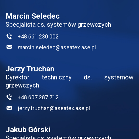
Marcin Seledec
Specjalista ds. systemów grzewczych
+48 661 230 002
marcin.seledec@aseatex.ase.pl
Jerzy Truchan
Dyrektor techniczny ds. systemów
grzewczych
+48 607 287 712
jerzy.truchan@aseatex.ase.pl
Jakub Górski
Specjalista ds. systemów grzewczych