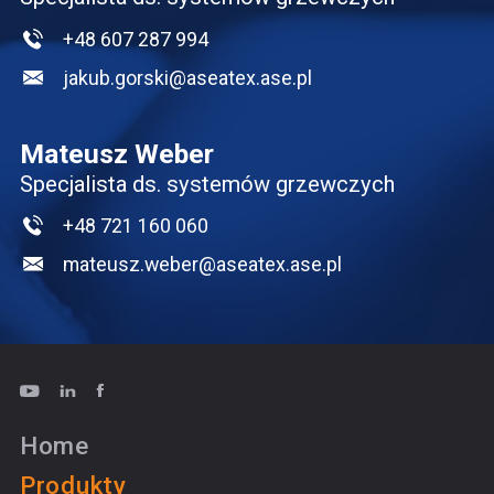
+48 607 287 994
jakub.gorski@aseatex.ase.pl
Mateusz Weber
Specjalista ds. systemów grzewczych
+48 721 160 060
mateusz.weber@aseatex.ase.pl
Home
Produkty