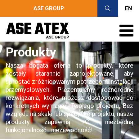
ASE GROUP
EN
Produkty
Nasza bogata oferta to produkty, które
zostały starannie zaprojektowane, aby
sprostać zróżnicowanym potrzebom instalacji
przemysłowych. Prezentujemy różnorodne
rozwiązania, które możesz dostosować do
konkretnych wymagań Twojego projektu. Bez
względu na skalę lub specyfikę projektu, nasze
produkty zapewnią Ci niezbędną
funkcjonalność i niezawodność!