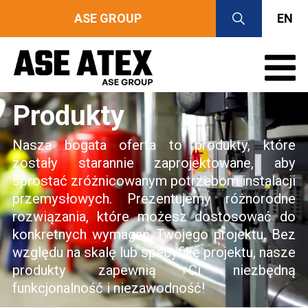
ASE GROUP
EN
Produkty
Nasza bogata oferta to produkty, które
zostały starannie zaprojektowane, aby
sprostać zróżnicowanym potrzebom instalacji
przemysłowych. Prezentujemy różnorodne
rozwiązania, które możesz dostosować do
konkretnych wymagań Twojego projektu. Bez
względu na skalę lub specyfikę projektu, nasze
produkty zapewnią Ci niezbędną
funkcjonalność i niezawodność!