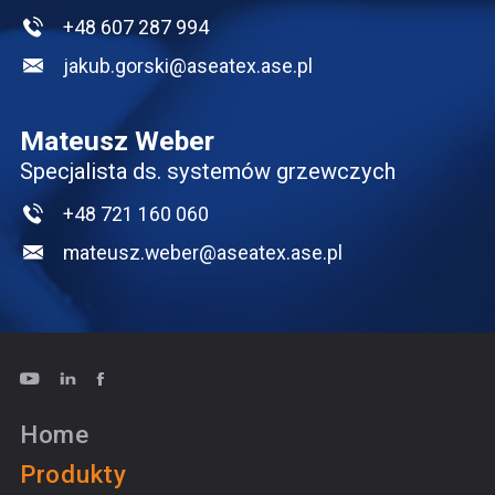
+48 607 287 994
jakub.gorski@aseatex.ase.pl
Mateusz Weber
Specjalista ds. systemów grzewczych
+48 721 160 060
mateusz.weber@aseatex.ase.pl
Home
Produkty