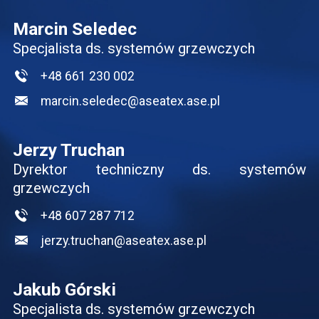
Marcin Seledec
Specjalista ds. systemów grzewczych
+48 661 230 002
marcin.seledec@aseatex.ase.pl
Jerzy Truchan
Dyrektor techniczny ds. systemów
grzewczych
+48 607 287 712
jerzy.truchan@aseatex.ase.pl
Jakub Górski
Specjalista ds. systemów grzewczych