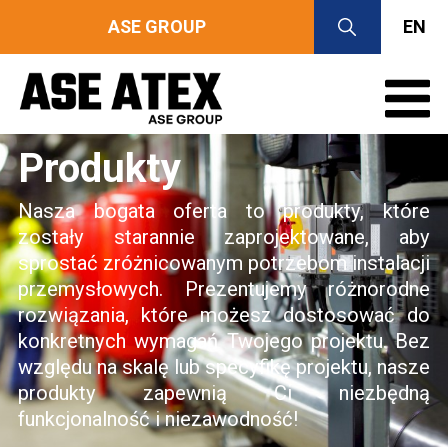
ASE GROUP
EN
Produkty
Nasza bogata oferta to produkty, które
zostały starannie zaprojektowane, aby
sprostać zróżnicowanym potrzebom instalacji
przemysłowych. Prezentujemy różnorodne
rozwiązania, które możesz dostosować do
konkretnych wymagań Twojego projektu. Bez
względu na skalę lub specyfikę projektu, nasze
produkty zapewnią Ci niezbędną
funkcjonalność i niezawodność!