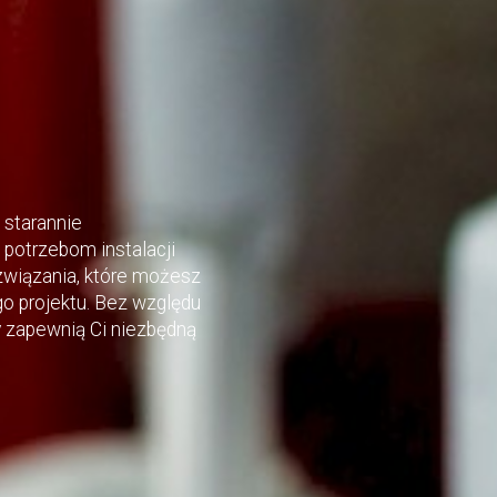
 starannie
potrzebom instalacji
wiązania, które możesz
 projektu. Bez względu
ty zapewnią Ci niezbędną