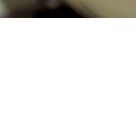
rocesu z operatorem. To właśnie szybkie
 firmy R. Stahl. W ofercie jest szeroki wybór
ych.
ych
. Obudowy wykonane są z poliamidu
nione jest przez stalową klatkę. Skorzystaj