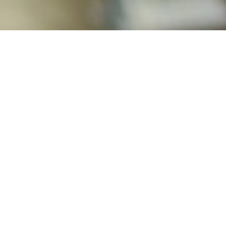
KONANIU EX
URZĄDZENIA SYGNALIZACYJNE
dzy ludźmi. Tyczy się to w równym stopniu środków komunikacji p
 wizualne urządzenia sygnalizacyjne do strefy zagrożonej wybuchem
tła ksenonowych lub LED – pojedynczych lub o kilku polach świetln
al każdych warunkach, nawet tych najbardziej niesprzyjając
klasę szczelności IP66/IP67. Natomiast samo źródło światła chro
armu.