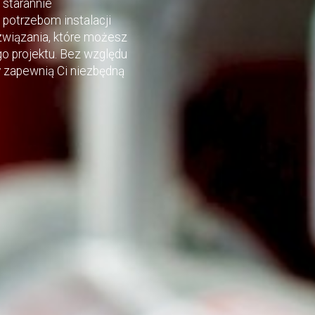
 starannie
potrzebom instalacji
wiązania, które możesz
 projektu. Bez względu
ty zapewnią Ci niezbędną