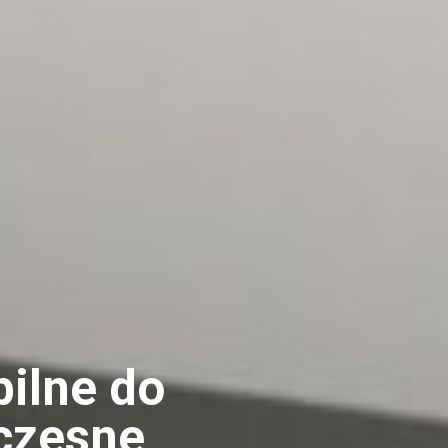
ilne do
oczesne