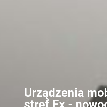
Urządzenia mob
stref Ex - now