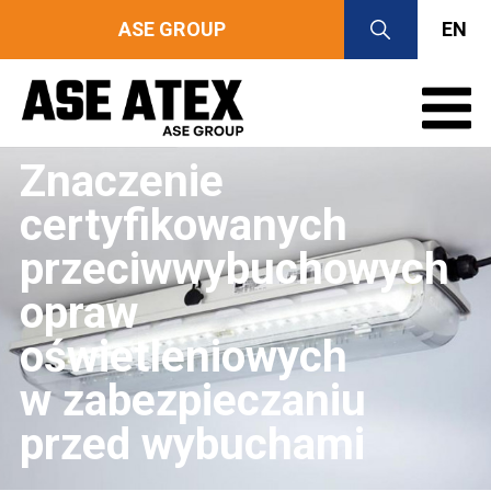
ASE GROUP
EN
Znaczenie
certyfikowanych
przeciwwybuchowych
opraw
oświetleniowych
w zabezpieczaniu
przed wybuchami